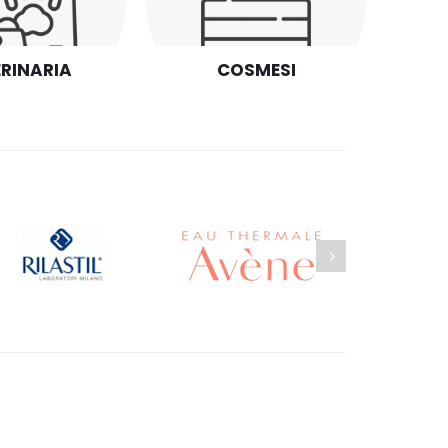
ERINARIA
COSMESI
PR