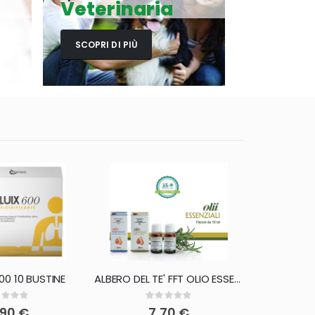
Veterinaria
SCOPRI DI PIÙ
600 10 BUSTINE
ALBERO DEL TE' FFT OLIO ESSENZIALE 10 ML
Rating:
Rating:
0%
0
,90 €
7,70 €
2