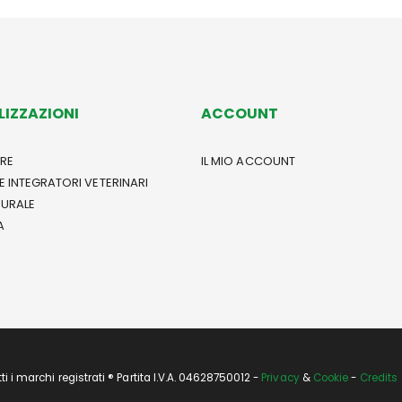
LIZZAZIONI
ACCOUNT
RE
IL MIO ACCOUNT
E INTEGRATORI VETERINARI
TURALE
A
i marchi registrati ® Partita I.V.A. 04628750012 -
Privacy
&
Cookie
-
Credits