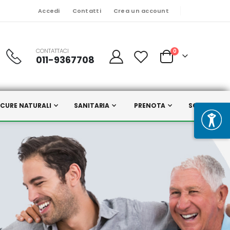
Accedi
Contatti
Crea un account
CONTATTACI
Prodotti
0
011-9367708
Cart
CURE NATURALI
SANITARIA
PRENOTA
SCELTI DA N