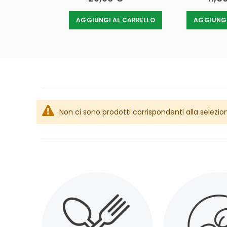
L CARRELLO
AGGIUNGI AL CARRELLO
AGGIUNGI
Non ci sono prodotti corrispondenti alla selezio