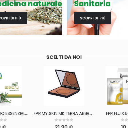
dicina naturale
Sanitaria
OPRI DI PIÙ
SCOPRI DI PIÙ
SCELTI DA NOI
ORIGANO FFT OLIO ESSENZIALE 10 ML
FPR MY SKIN MK TERRA ABBRONZANTE ILLUMINANTE
FPR FLUIX 
ating:
Rating:
0%
0%
0 €
21,90 €
10