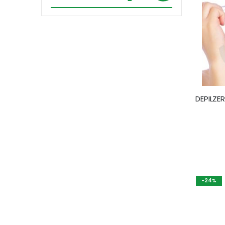
DEPILZE
-24%