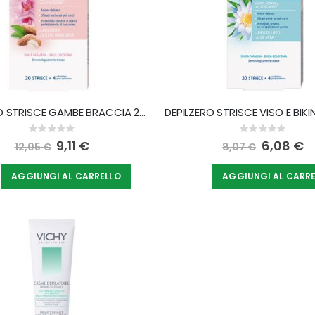
DEPILZERO STRISCE GAMBE BRACCIA 20 PEZZI
Rating:
Rating:
0%
0%
Special
9,11 €
Special
6,08 €
12,05 €
8,07 €
Price
Price
AGGIUNGI AL CARRELLO
AGGIUNGI AL CARR