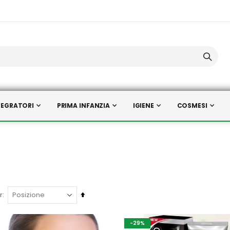
TEGRATORI
PRIMA INFANZIA
IGIENE
COSMESI
Imposta
r
la
direzione
-29%