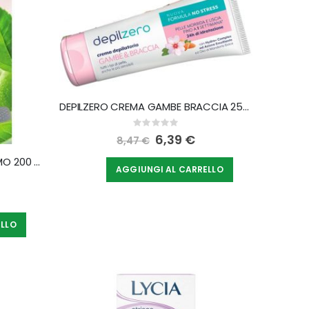
DEPILZERO CREMA GAMBE BRACCIA 256 G
Rating:
0%
Special
6,39 €
8,47 €
Price
DEPILZERO CREMA CORPO UOMO 200 ML
AGGIUNGI AL CARRELLO
ELLO