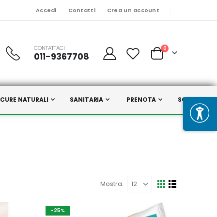
Accedi
Contatti
Crea un account
CONTATTACI
Prodotti
0
011-9367708
Cart
CURE NATURALI
SANITARIA
PRENOTA
SCELTI DA N
Mostra
Mostra
Griglia
Lista
come
-25%