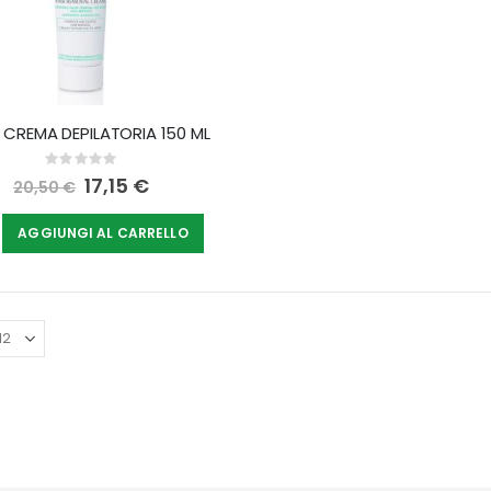
 CREMA DEPILATORIA 150 ML
Rating:
0%
Special
17,15 €
20,50 €
Price
AGGIUNGI AL CARRELLO