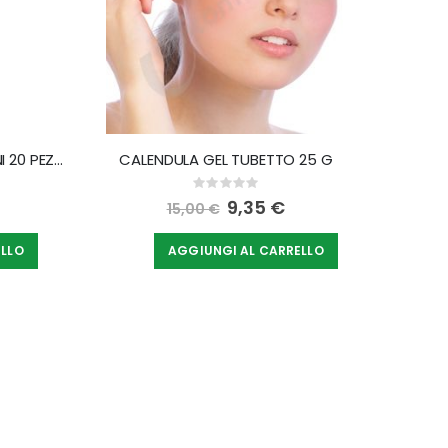
DEPILZERO STRISCE VISO E BIKINI 20 PEZZI
CALENDULA GEL TUBETTO 25 G
Rating:
0%
Special
9,35 €
15,00 €
Price
ELLO
AGGIUNGI AL CARRELLO