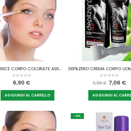
decrescente
LYCIA STRISCE CORPO COLORATE ASSORTITE 12 PEZZI
Rating:
Rating:
0%
0%
6,90 €
Special
7,06 €
9,98 €
Price
AGGIUNGI AL CARRELLO
AGGIUNGI AL CARR
-4%