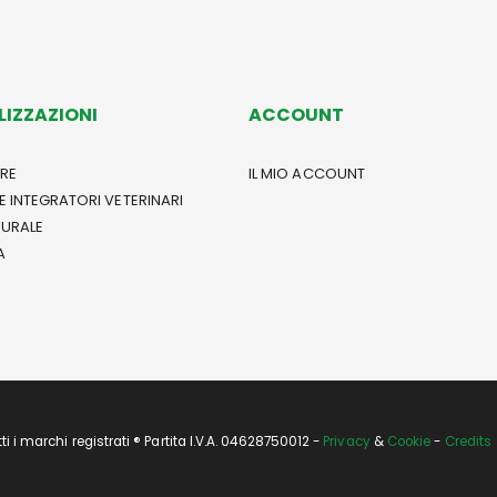
LIZZAZIONI
ACCOUNT
RE
IL MIO ACCOUNT
E INTEGRATORI VETERINARI
TURALE
A
i marchi registrati ® Partita I.V.A. 04628750012 -
Privacy
&
Cookie
-
Credits