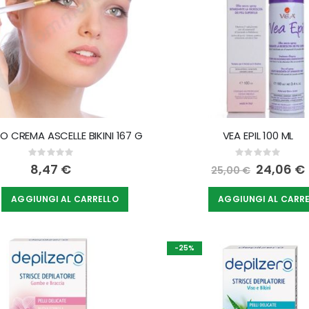
RO CREMA ASCELLE BIKINI 167 G
VEA EPIL 100 ML
Rating:
Rating:
0%
0%
8,47 €
Special
24,06 €
25,00 €
Price
AGGIUNGI AL CARRELLO
AGGIUNGI AL CARR
-25%