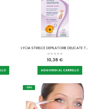
LYCIA STRISCE DEPILATORIE DELICATE TOUCH ASCELLE E INGUINE 20 PEZZI
Rating:
0%
10,38 €
ELLO
AGGIUNGI AL CARRELLO
-38%