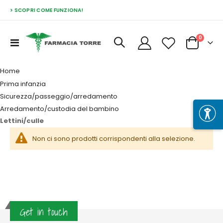
> SCOPRI COME FUNZIONA!
Prodott
0
Toggle
Cart
Nav
Home
Prima infanzia
Sicurezza/passeggio/arredamento
Arredamento/custodia del bambino
Lettini/culle
Non ci sono prodotti corrispondenti alla selezione.
Get in touch