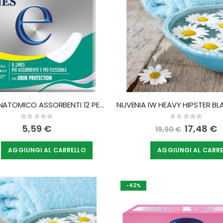
LINES E' ANATOMICO ASSORBENTI 12 PEZZI
Rating:
Rating:
0%
0%
5,59 €
Special
17,48 €
19,90 €
Price
AGGIUNGI AL CARRELLO
AGGIUNGI AL CARR
-42%