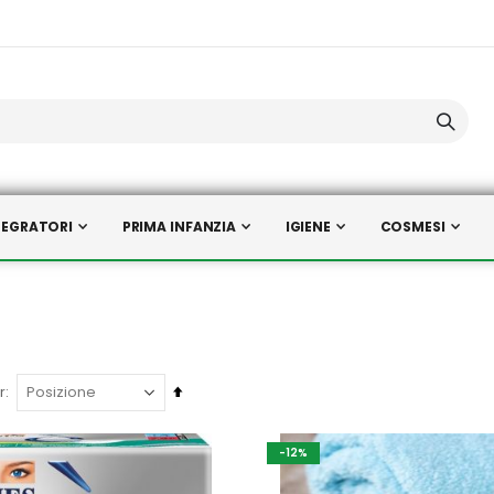
TEGRATORI
PRIMA INFANZIA
IGIENE
COSMESI
Imposta
r
la
direzione
-12%
decrescente