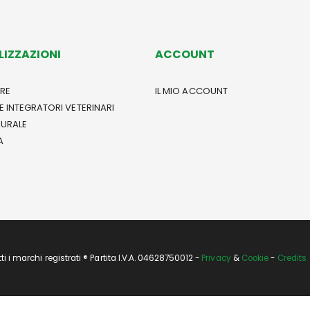
LIZZAZIONI
ACCOUNT
RE
IL MIO ACCOUNT
E INTEGRATORI VETERINARI
TURALE
A
i marchi registrati ® Partita I.V.A. 04628750012 -
Privacy
&
Cookie
-
Credits