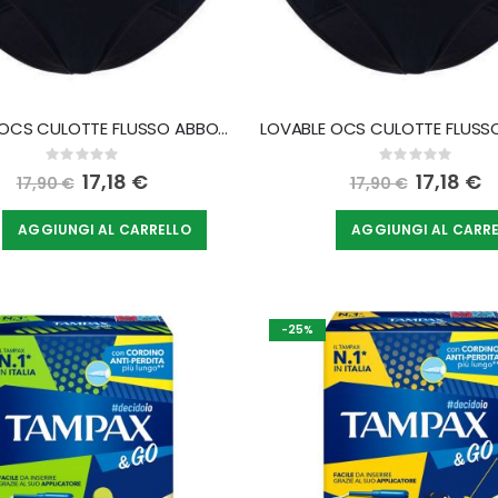
LOVABLE OCS CULOTTE FLUSSO ABBONDANTE PERIOD PANT NERO EXTRALARGE
Rating:
Rating:
0%
0%
Special
17,18 €
Special
17,18 €
17,90 €
17,90 €
Price
Price
AGGIUNGI AL CARRELLO
AGGIUNGI AL CARR
-25%