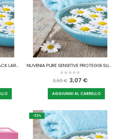
NUVENIA IW HEAVY HIPSTER BLACK LARGE
NUVENIA PURE SENSITIVE PROTEGGI SLIP 30 PEZZI
Rating:
0%
Special
3,07 €
3,50 €
Price
ELLO
AGGIUNGI AL CARRELLO
-32%