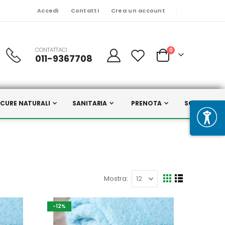
Accedi
Contatti
Crea un account
CONTATTACI
Prodotti
0
011-9367708
Cart
CURE NATURALI
SANITARIA
PRENOTA
SCELTI DA N
Mostra
Mostra
Griglia
Lista
come
-12%