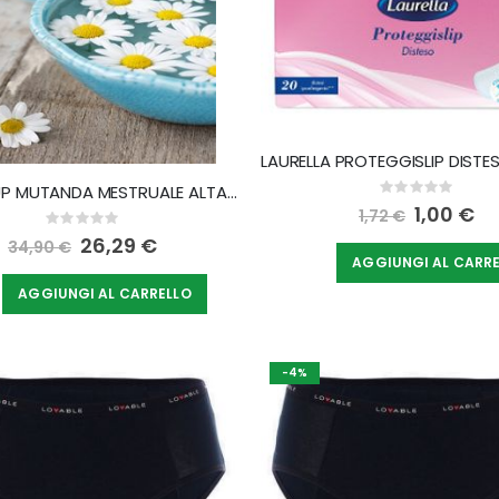
MOONCUP MUTANDA MESTRUALE ALTA M
Rating:
0%
Special
1,00 €
1,72 €
Rating:
Price
0%
Special
26,29 €
34,90 €
Price
AGGIUNGI AL CARR
AGGIUNGI AL CARRELLO
-4%