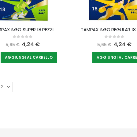
PAX &GO SUPER 18 PEZZI
TAMPAX &GO REGULAR 18 
Rating:
Rating:
0%
0%
Special
4,24 €
Special
4,24 €
5,65 €
5,65 €
Price
Price
AGGIUNGI AL CARRELLO
AGGIUNGI AL CARR