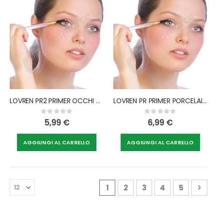
LOVREN PR2 PRIMER OCCHI NATURAL FIX NUDE 5 ML
LOVREN PR PRIMER PORCELAIN EFFECT 20 ML
Rating:
Rating:
0%
0%
5,99 €
6,99 €
AGGIUNGI AL CARRELLO
AGGIUNGI AL CARRELLO
Pagina
Attualmente stai leggendo 
Pagina
Pagina
Pagina
Pagina
Pag
Avan
1
2
3
4
5