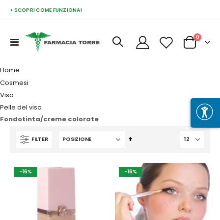
> SCOPRI COME FUNZIONA!
Prodott
0
Toggle
Cart
Nav
Home
Cosmesi
Viso
Pelle del viso
Fondotinta/creme colorate
Imposta
FILTER
la
direzione
decrescente
-16%
-16%