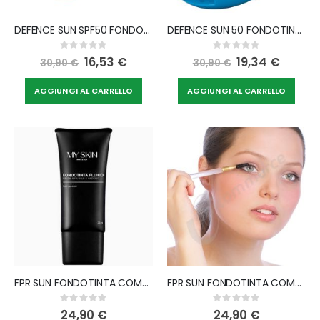
DEFENCE SUN SPF50 FONDOTINTA COMPATTO SOLARE N1 BEIGE
DEFENCE SUN 50 FONDOTINTA COMPATTO 50 3 TAN
Rating:
Rating:
0%
0%
Special
16,53 €
Special
19,34 €
30,90 €
30,90 €
Price
Price
AGGIUNGI AL CARRELLO
AGGIUNGI AL CARRELLO
FPR SUN FONDOTINTA COMPATTO SPF50+ BRONZE
FPR SUN FONDOTINTA COMPATTO SPF50+ DORATO
Rating:
Rating:
0%
0%
24,90 €
24,90 €