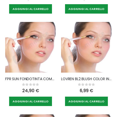
AGGIUNGI AL CARRELLO
AGGIUNGI AL CARRELLO
FPR SUN FONDOTINTA COMPATTO SPF50+ BEIGE
LOVREN BL2 BLUSH COLOR INTENSE 4,2 G
Rating:
Rating:
0%
0%
24,90 €
6,99 €
AGGIUNGI AL CARRELLO
AGGIUNGI AL CARRELLO