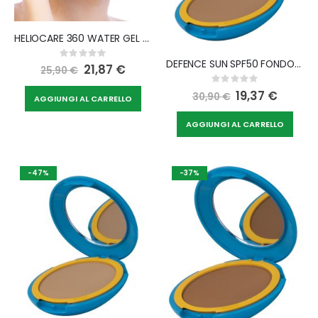
HELIOCARE 360 WATER GEL BEIGE
Rating:
DEFENCE SUN SPF50 FONDOTINTA COMPATTO SOLARE N2 MEDIUM 10 G
0%
Special
21,87 €
25,90 €
Price
Rating:
0%
Special
19,37 €
30,90 €
AGGIUNGI AL CARRELLO
Price
AGGIUNGI AL CARRELLO
-47%
-37%