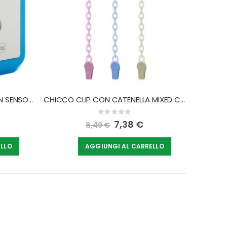
CHICCO LUCINA ANTIBUIO CON SENSORE
CHICCO CLIP CON CATENELLA MIXED COLORS NEW 2020
Rating:
0%
Special
7,38 €
8,49 €
Price
ELLO
AGGIUNGI AL CARRELLO