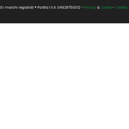
i marchi registrati ® Partita I.V.A. 04628750012 -
Privacy
&
Cookie
-
Credits