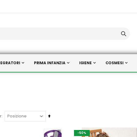
TEGRATORI
PRIMA INFANZIA
IGIENE
COSMESI
Imposta
r
la
direzione
-50%