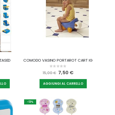
LZASED
COMODO VASINO PORTAROT CART IG
Rating:
0%
Special
7,50 €
15,00 €
Price
ELLO
AGGIUNGI AL CARRELLO
-13%