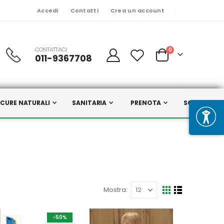
Accedi
Contatti
Crea un account
CONTATTACI
Prodotti
0
011-9367708
Cart
CURE NATURALI
SANITARIA
PRENOTA
SCELTI DA N
Mostra
Mostra
Griglia
Lista
come
-50%