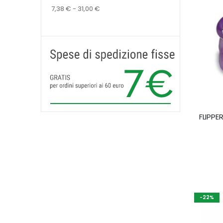
7,38 € - 31,00 €
FLIPP
-22%