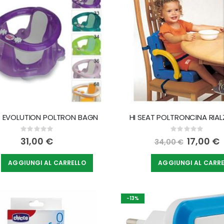
decrescente
ER EVOLUTION POLTRON BAGN
HI SEAT POLTRONCINA RIA
Rating:
Rating:
0%
0%
31,00 €
Special
17,00 €
34,00 €
Price
AGGIUNGI AL CARRELLO
AGGIUNGI AL CARR
-13%