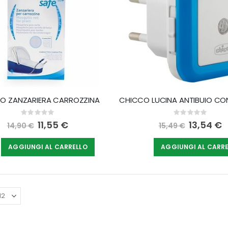
O ZANZARIERA CARROZZINA
Rating:
Rating:
0%
0%
Special
11,55 €
Special
13,54 €
14,90 €
15,49 €
Price
Price
AGGIUNGI AL CARRELLO
AGGIUNGI AL CARR