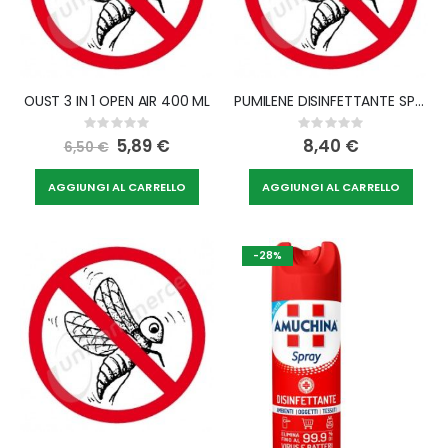
OUST 3 IN 1 OPEN AIR 400 ML
PUMILENE DISINFETTANTE SPRAY 250 ML
Rating:
Rating:
0%
0%
Special
5,89 €
8,40 €
6,50 €
Price
AGGIUNGI AL CARRELLO
AGGIUNGI AL CARRELLO
-28%