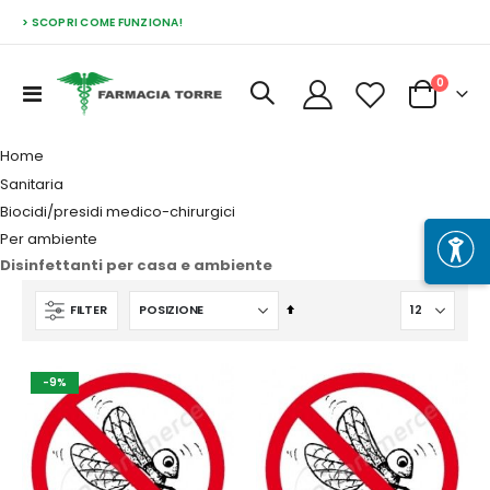
> SCOPRI COME FUNZIONA!
Prodott
0
Toggle
Cart
Nav
Home
Sanitaria
Biocidi/presidi medico-chirurgici
Per ambiente
Disinfettanti per casa e ambiente
Imposta
FILTER
la
direzione
decrescente
-9%