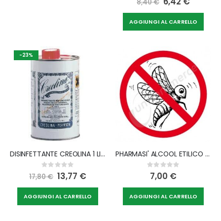
6,42 €
8,40 €
Price
AGGIUNGI AL CARRELLO
-23%
DISINFETTANTE CREOLINA 1 LITRO
PHARMASI' ALCOOL ETILICO DENATURATO 1000 ML
Rating:
Rating:
0%
0%
Special
13,77 €
7,00 €
17,80 €
Price
AGGIUNGI AL CARRELLO
AGGIUNGI AL CARRELLO