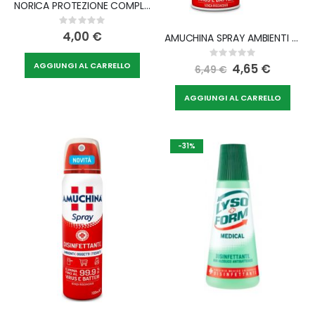
NORICA PROTEZIONE COMPLETA ESSENZA BALSAMICA 75 ML
Rating:
0%
4,00 €
AMUCHINA SPRAY AMBIENTI OGGETTI TESSUTI 400 ML
Rating:
0%
AGGIUNGI AL CARRELLO
Special
4,65 €
6,49 €
Price
AGGIUNGI AL CARRELLO
-31%