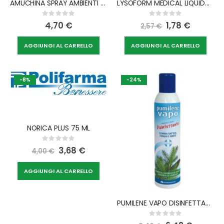
AMUCHINA SPRAY AMBIENTI OGGETTI TESSUTI 100 ML
LYSOFORM MEDICAL LIQUIDO DISIN
Rating:
Rating:
0%
0%
4,70 €
Special
1,78 €
2,57 €
Price
AGGIUNGI AL CARRELLO
AGGIUNGI AL CARRELLO
-8%
-24%
NORICA PLUS 75 ML
Rating:
0%
Special
3,68 €
4,00 €
Price
AGGIUNGI AL CARRELLO
PUMILENE VAPO DISINFETTANTE SPRAY 250 ML
Rating:
0%
Special