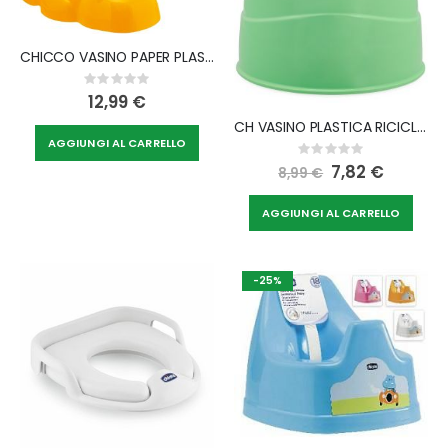
CHICCO VASINO PAPER PLASTICA RICICLABILE
Rating:
0%
12,99 €
CH VASINO PLASTICA RICICLAGGIO
AGGIUNGI AL CARRELLO
Rating:
0%
Special
7,82 €
8,99 €
Price
AGGIUNGI AL CARRELLO
-25%