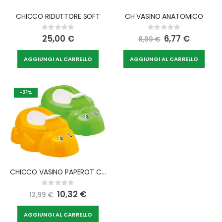
CHICCO RIDUTTORE SOFT
CH VASINO ANATOMICO
Rating:
Rating:
0%
0%
25,00 €
Special
6,77 €
8,99 €
Price
AGGIUNGI AL CARRELLO
AGGIUNGI AL CARRELLO
-21%
CHICCO VASINO PAPEROT CON CONTENITORE
Rating:
0%
Special
10,32 €
12,99 €
Price
AGGIUNGI AL CARRELLO