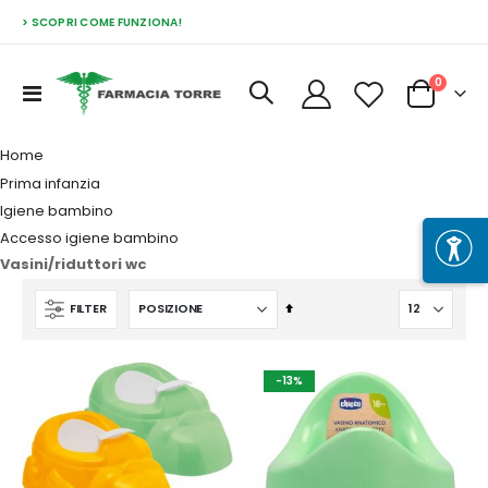
> SCOPRI COME FUNZIONA!
Prodott
0
Toggle
Cart
Nav
Home
Prima infanzia
Igiene bambino
Accesso igiene bambino
Vasini/riduttori wc
Imposta
FILTER
la
direzione
decrescente
-13%