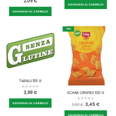
2,09 €
AGGIUNGI AL CARRELLO
AGGIUNGI AL CARRELLO
-9%
TARALLI 155 G
Rating:
0%
3,99 €
SCHAR CRISPIES 100 G
Rating:
0%
AGGIUNGI AL CARRELLO
Special
3,45 €
3,80 €
Price
AGGIUNGI AL CARRELLO