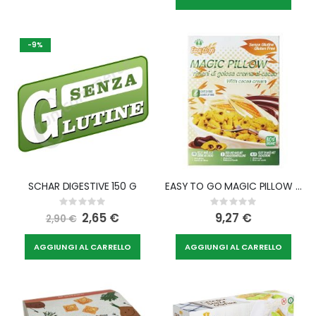
-9%
SCHAR DIGESTIVE 150 G
EASY TO GO MAGIC PILLOW RIPIENI DI CREMA AL CACAO 375 G
Rating:
Rating:
0%
0%
Special
2,65 €
9,27 €
2,90 €
Price
AGGIUNGI AL CARRELLO
AGGIUNGI AL CARRELLO