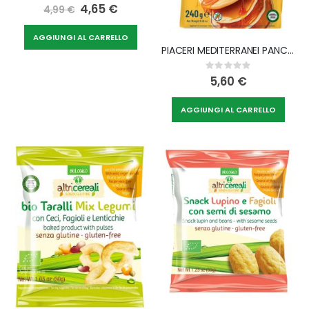
0%
Special
4,65 €
4,99 €
Price
AGGIUNGI AL CARRELLO
PIACERI MEDITERRANEI PANCAKE 240 G
Rating:
0%
5,60 €
AGGIUNGI AL CARRELLO