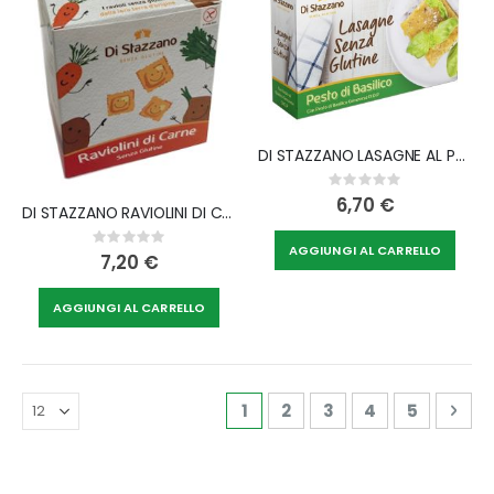
DI STAZZANO LASAGNE AL PESTO 200 G
Rating:
0%
6,70 €
DI STAZZANO RAVIOLINI DI CARNE 250 G
Rating:
AGGIUNGI AL CARRELLO
0%
7,20 €
AGGIUNGI AL CARRELLO
Pagina
Attualmente stai leggendo 
Pagina
Pagina
Pagina
Pagina
Pag
Avan
1
2
3
4
5