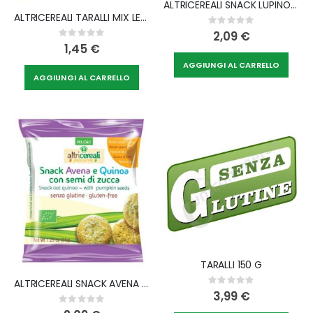
ALTRICEREALI SNACK LUPINO E FAGIOLI CON SEMI DI SESAMO 35 G
ALTRICEREALI TARALLI MIX LEGUMI 30 G
Rating:
0%
2,09 €
Rating:
0%
1,45 €
AGGIUNGI AL CARRELLO
AGGIUNGI AL CARRELLO
TARALLI 150 G
ALTRICEREALI SNACK AVENA E QUINOA CON SEMI DI ZUCCA 35 G
Rating:
0%
3,99 €
Rating:
0%