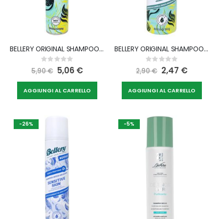
BELLERY ORIGINAL SHAMPOO SECCO 200 ML
BELLERY ORIGINAL SHAMPOO SECCO 50 ML
Rating:
Rating:
0%
0%
Special
5,06 €
Special
2,47 €
5,90 €
2,90 €
Price
Price
AGGIUNGI AL CARRELLO
AGGIUNGI AL CARRELLO
-26%
-5%