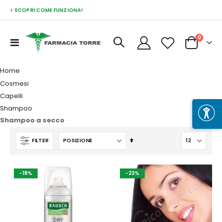
> SCOPRI COME FUNZIONA!
Prodott
0
Toggle
Cart
Nav
Home
Cosmesi
Capelli
Shampoo
Shampoo a secco
Imposta
FILTER
la
direzione
decrescente
-18%
-23%