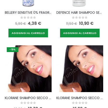
BELLERY SENSITIVE 0% FRAGRANCE 200 ML
DEFENCE HAIR SHAMPOO SECCO PURIFICANTE 150 ML
Rating:
Rating:
0%
0%
Special
4,38 €
Special
10,90 €
5,90 €
11,50 €
Price
Price
AGGIUNGI AL CARRELLO
AGGIUNGI AL CARRELLO
-19%
KLORANE SHAMPOO SECCO ORTICA CAPELLI SCURI 150 ML
KLORANE SHAMPOO SECCO ORTICA 150 ML
Rating:
Rating:
0%
0%
Special