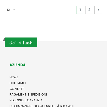
Pagina
Attualmente s
Pagina
Pag
Avan
1
2
Get in touch
AZIENDA
NEWS
CHI SIAMO
CONTATTI
PAGAMENTI E SPEDIZIONI
RECESSO E GARANZIA
DICHIARAZIONE DI ACCESSIBILITÀ SITO WEB