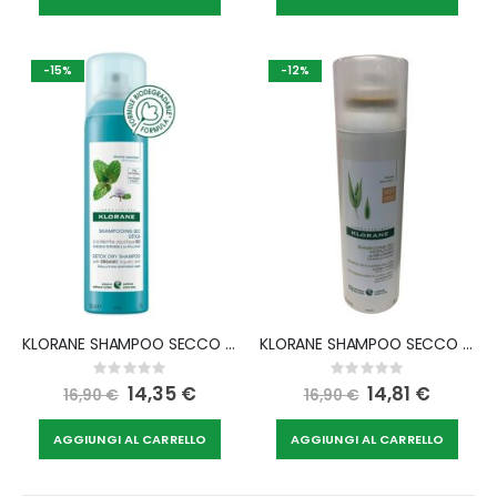
-15%
-12%
KLORANE SHAMPOO SECCO MENTA 150 ML
KLORANE SHAMPOO SECCO AVENA NATURALE 150 ML L18
Rating:
Rating:
0%
0%
Special
14,35 €
Special
14,81 €
16,90 €
16,90 €
Price
Price
AGGIUNGI AL CARRELLO
AGGIUNGI AL CARRELLO