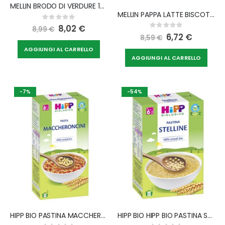
MELLIN BRODO DI VERDURE 10 X 8 G
MELLIN PAPPA LATTE BISCOTTI 250 G NUOVO FORMATO
Rating:
0%
Special
8,02 €
Rating:
8,99 €
Price
0%
Special
6,72 €
8,59 €
Price
AGGIUNGI AL CARRELLO
AGGIUNGI AL CARRELLO
-7%
-54%
HIPP BIO PASTINA MACCHERONCINI 320 G
HIPP BIO HIPP BIO PASTINA STELLINE 320 G