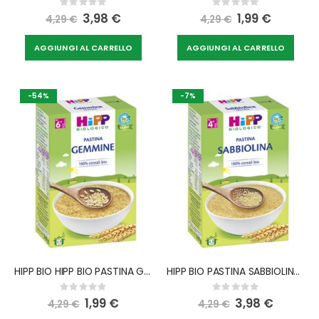
Rating:
Rating:
0%
0%
Special
3,98 €
Special
1,99 €
4,29 €
4,29 €
Price
Price
AGGIUNGI AL CARRELLO
AGGIUNGI AL CARRELLO
-54%
-7%
HIPP BIO HIPP BIO PASTINA GEMMINE 320 G
HIPP BIO PASTINA SABBIOLINA 320 G
Rating:
Rating:
0%
0%
Special
1,99 €
Special
3,98 €
4,29 €
4,29 €
Price
Price