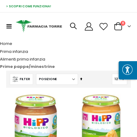
> SCOPRI COME FUNZIONA!
Prodott
0
Toggle
Cart
Nav
Home
Prima infanzia
Alimenti prima infanzia
Prime pappe/minestrine
Imposta
FILTER
la
direzione
decrescente