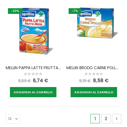
-22%
-7%
MELLIN PAPPA LATTE FRUTTA 250 G NUOVO FORMATO
MELLIN BRODO CARNE POLLO 10 BUSTINE X 5 G
Rating:
Rating:
0%
0%
Special
6,74 €
Special
8,58 €
8,59 €
9,19 €
Price
Price
AGGIUNGI AL CARRELLO
AGGIUNGI AL CARRELLO
Pagina
Attualmente s
Pagina
Pag
Avan
1
2