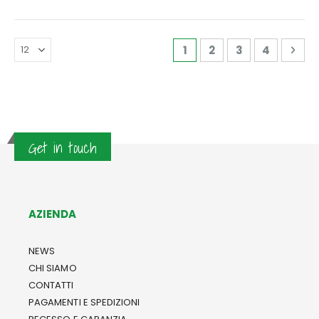
Pagina
Attualmente stai legge
Pagina
Pagina
Pagina
Pag
Avan
1
2
3
4
Get in touch
AZIENDA
NEWS
CHI SIAMO
CONTATTI
PAGAMENTI E SPEDIZIONI