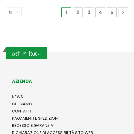
Pagina
Attualmente stai leggendo 
Pagina
Pagina
Pagina
Pagina
Pag
Avan
1
2
3
4
5
Get in touch
AZIENDA
NEWS
CHI SIAMO
CONTATTI
PAGAMENTI E SPEDIZIONI
RECESSO E GARANZIA
DICHIARAZIONE DI ACCESSIBILITÀ SITO WEB