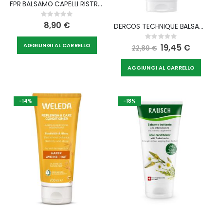
FPR BALSAMO CAPELLI RISTRUTTURANTE 200 ML
Rating:
0%
8,90 €
DERCOS TECHNIQUE BALSAMO ANTI DANDRUFF 200 ML
Rating:
0%
AGGIUNGI AL CARRELLO
Special
19,45 €
22,89 €
Price
AGGIUNGI AL CARRELLO
-14%
-18%