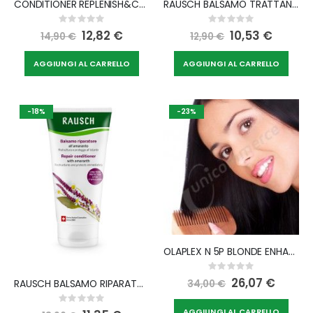
CONDITIONER REPLENISH&CARE AVENA 200 ML
RAUSCH BALSAMO TRATTANTE ALLE ERBE SVIZZERE 150 ML
Rating:
Rating:
0%
0%
Special
12,82 €
Special
10,53 €
14,90 €
12,90 €
Price
Price
AGGIUNGI AL CARRELLO
AGGIUNGI AL CARRELLO
-18%
-23%
OLAPLEX N 5P BLONDE ENHANCER TONING CONDITIONER 250 ML
Rating:
0%
Special
26,07 €
RAUSCH BALSAMO RIPARATORE ALL'AMARANTO 150 ML
34,00 €
Price
Rating:
0%
AGGIUNGI AL CARRELLO
Special