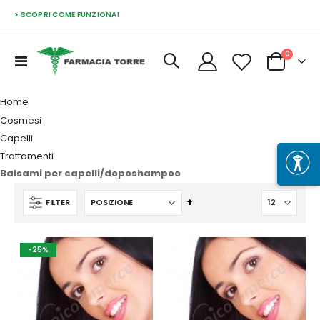
> SCOPRI COME FUNZIONA!
Prodott
0
Toggle
Cart
Nav
Home
Cosmesi
Capelli
Trattamenti
Balsami per capelli/doposhampoo
Imposta
FILTER
la
direzione
decrescente
-25%