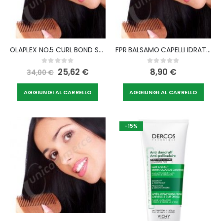
OLAPLEX NO.5 CURL BOND SHAPER HYDRATING CONDITIONER
FPR BALSAMO CAPELLI IDRATANTE 200 ML
Rating:
Rating:
0%
0%
Special
25,62 €
8,90 €
34,00 €
Price
AGGIUNGI AL CARRELLO
AGGIUNGI AL CARRELLO
-15%