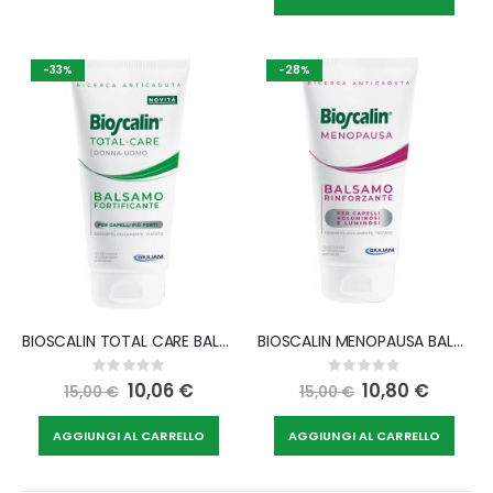
-33%
-28%
BIOSCALIN TOTAL CARE BALSAMO FORTIFICANTE 150 ML
BIOSCALIN MENOPAUSA BALSAMO RINFORZANTE 150 ML
Rating:
Rating:
0%
0%
Special
10,06 €
Special
10,80 €
15,00 €
15,00 €
Price
Price
AGGIUNGI AL CARRELLO
AGGIUNGI AL CARRELLO