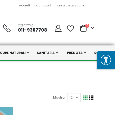
Accedi
Contatti
Crea un account
CONTATTACI
Prodotti
0
011-9367708
Cart
CURE NATURALI
SANITARIA
PRENOTA
SCELTI DA N
Mostra
Mostra
Griglia
Lista
come