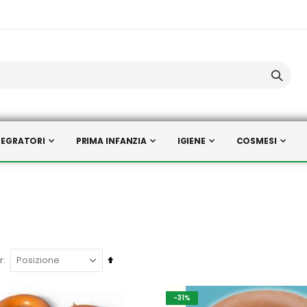
TEGRATORI
PRIMA INFANZIA
IGIENE
COSMESI
Imposta
r
la
direzione
-31%