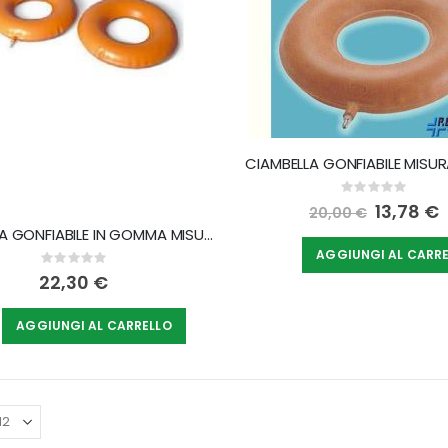
decrescente
CIAMBELLA GONFIABILE MISU
Rating:
0%
Special
13,78 €
20,00 €
Price
CIAMBELLA GONFIABILE IN GOMMA MISURA DIAMETRO 43 CM
AGGIUNGI AL CARR
Rating:
0%
22,30 €
AGGIUNGI AL CARRELLO