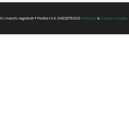
i marchi registrati ® Partita I.V.A. 04628750012 -
Privacy
&
Cookie
-
Credits