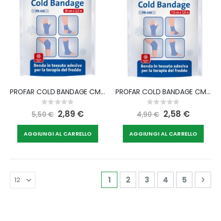
PROFAR COLD BANDAGE CM 10X3,2 M
PROFAR COLD BANDAGE CM 7,5X3,6 M
Rating:
Rating:
0%
0%
Special
2,89 €
Special
2,58 €
5,50 €
4,90 €
Price
Price
AGGIUNGI AL CARRELLO
AGGIUNGI AL CARRELLO
Pagina
Attualmente stai leggendo 
Pagina
Pagina
Pagina
Pagina
Pag
Avan
1
2
3
4
5