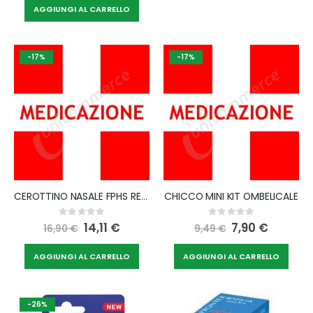
AGGIUNGI AL CARRELLO
-17%
-17%
CEROTTINO NASALE FPHS RESPIRO MEDIO 30 PEZZI
CHICCO MINI KIT OMBELICALE
Rating:
Rating:
0%
0%
Special
14,11 €
Special
7,90 €
16,90 €
9,49 €
Price
Price
AGGIUNGI AL CARRELLO
AGGIUNGI AL CARRELLO
-26%