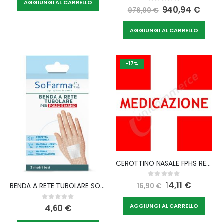
Rating:
AGGIUNGI AL CARRELLO
0%
Special
940,94 €
976,00 €
Price
AGGIUNGI AL CARRELLO
-17%
CEROTTINO NASALE FPHS RESPIRO GRANDE 30 PEZZI
Rating:
0%
Special
14,11 €
BENDA A RETE TUBOLARE SOFARMAPIU' PER POLSO E MANO 3 METRI TESI
16,90 €
Price
Rating:
0%
AGGIUNGI AL CARRELLO
4,60 €