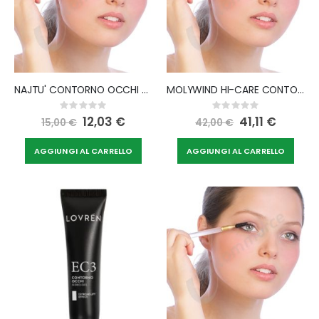
NAJTU' CONTORNO OCCHI VEGAN
MOLYWIND HI-CARE CONTORNO OCCHI 10 ML
Rating:
Rating:
0%
0%
Special
12,03 €
Special
41,11 €
15,00 €
42,00 €
Price
Price
AGGIUNGI AL CARRELLO
AGGIUNGI AL CARRELLO