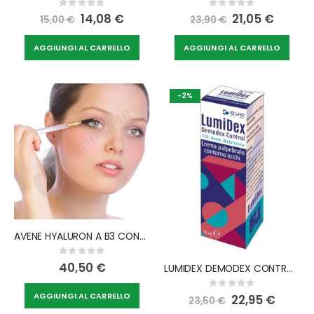
Rating:
Rating:
0%
0%
Special
14,08 €
Special
21,05 €
15,00 €
23,90 €
Price
Price
AGGIUNGI AL CARRELLO
AGGIUNGI AL CARRELLO
-2%
AVENE HYALURON A B3 CONT OCCHI
Rating:
0%
40,50 €
LUMIDEX DEMODEX CONTROL 10 ML
Rating:
0%
AGGIUNGI AL CARRELLO
Special
22,95 €
23,50 €
Price