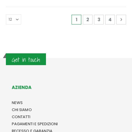
Pagina
Attualmente stai legge
Pagina
Pagina
Pagina
Pag
Avan
1
2
3
4
Get in touch
AZIENDA
NEWS
CHI SIAMO
CONTATTI
PAGAMENTI E SPEDIZIONI
RECESSO E GARANZIA