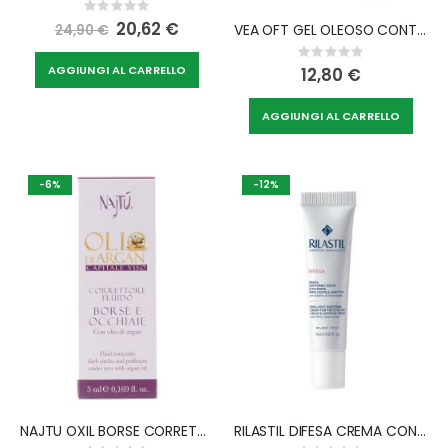
Rating:
0%
Special
20,62 €
VEA OFT GEL OLEOSO CONTORNO OCCHI 8 ML
24,90 €
Price
Rating:
0%
AGGIUNGI AL CARRELLO
12,80 €
AGGIUNGI AL CARRELLO
-6%
-12%
NAJTU OXIL BORSE CORRETTORE FLUIDO 5 ML
RILASTIL DIFESA CREMA CONTORNO OCCHI E PALPEBRE EMOLLIENTE E LENITIVA 15 ML