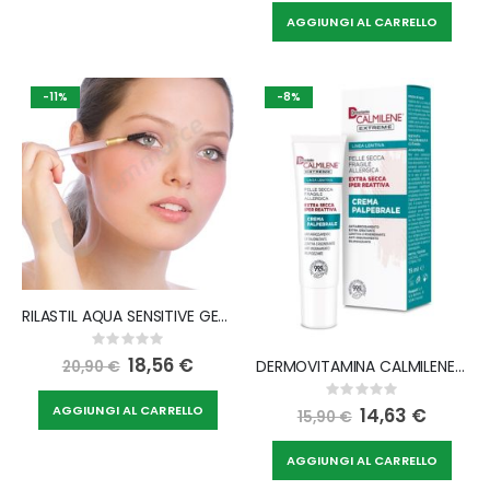
AGGIUNGI AL CARRELLO
-11%
-8%
RILASTIL AQUA SENSITIVE GEL CONTORNO OCCHI 15 ML
Rating:
0%
Special
18,56 €
DERMOVITAMINA CALMILENE EXTREME CREMA PALPEBRALE 15 ML
20,90 €
Price
Rating:
0%
AGGIUNGI AL CARRELLO
Special
14,63 €
15,90 €
Price
AGGIUNGI AL CARRELLO