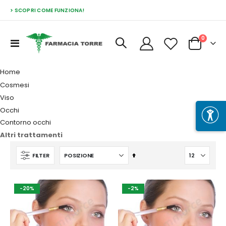
> SCOPRI COME FUNZIONA!
Prodott
0
Toggle
Cart
Nav
Home
Cosmesi
Viso
Occhi
Contorno occhi
Altri trattamenti
Imposta
FILTER
la
direzione
decrescente
-20%
-2%