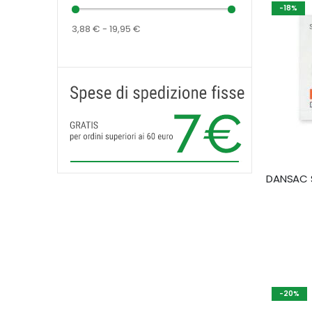
-18%
3,88 € - 19,95 €
-20%