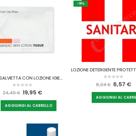
direzione
-18%
decrescente
DANSAC SALVIETTA CON LOZIONE IGIENIZZANTE AREA PERISTOMALE 50 PEZZI
Rating:
0%
Special
6,57 €
8,04 €
Rating:
Price
0%
Special
19,95 €
24,40 €
Price
AGGIUNGI AL CARR
AGGIUNGI AL CARRELLO