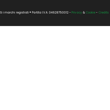
i marchi registrati ® Partita I.V.A. 04628750012 -
Privacy
&
Cookie
-
Credits