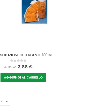
SOLUZIONE DETERGENTE 180 ML
Rating:
0%
Special
3,88 €
4,85 €
Price
AGGIUNGI AL CARRELLO