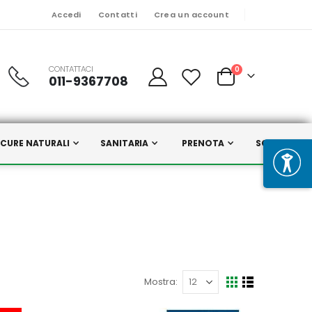
Accedi
Contatti
Crea un account
CONTATTACI
Prodotti
0
011-9367708
Cart
CURE NATURALI
SANITARIA
PRENOTA
SCELTI DA N
Mostra
Mostra
Griglia
Lista
come