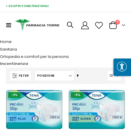
> SCOPRI COME FUNZIONA!
Prodott
0
Toggle
Cart
Nav
Home
Sanitaria
Ortopedia e comfort per la persona
Incontinenza
Imposta
FILTER
la
direzione
decrescente
-3%
-5%