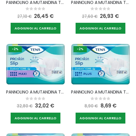
PANNOLINO A MUTANDINA TENA PROSKIN SLIP PLUS L 30 PEZZI
PANNOLINO A MUTANDINA TENA PROSKIN SLIP MAXI M 24 PEZZI
Rating:
Rating:
0%
0%
Special
26,45 €
Special
26,93 €
27,10 €
27,60 €
Price
Price
AGGIUNGI AL CARRELLO
AGGIUNGI AL CARRELLO
-2%
-2%
PANNOLINO A MUTANDINA TENA PROSKIN SLIP MAXI L 24 PEZZI
PANNOLINO A MUTANDINA TENA PROSKIN SLIP PLUS L 10 PEZZI
Rating:
Rating:
0%
0%
Special
32,02 €
Special
8,69 €
32,80 €
8,90 €
Price
Price
AGGIUNGI AL CARRELLO
AGGIUNGI AL CARRELLO