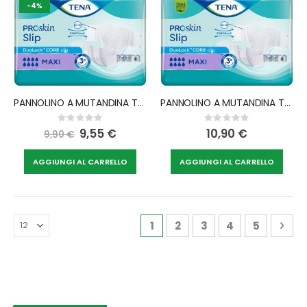
-4%
PANNOLINO A MUTANDINA TENA PROSKIN SLIP MAXI M 10 PEZZI
PANNOLINO A MUTANDINA TENA PROSKIN SLIP MAXI L 10 PEZZI
Rating:
Rating:
0%
0%
Special
9,55 €
10,90 €
9,90 €
Price
AGGIUNGI AL CARRELLO
AGGIUNGI AL CARRELLO
Pagina
Attualmente stai leggendo 
Pagina
Pagina
Pagina
Pagina
Pag
Avan
1
2
3
4
5