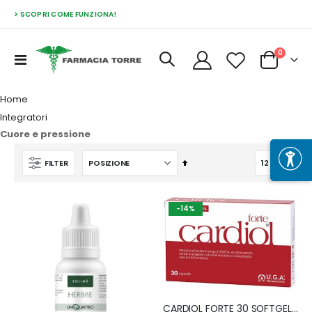
> SCOPRI COME FUNZIONA!
Prodott
0
Toggle
Cart
Nav
Home
Integratori
Cuore e pressione
Imposta
FILTER
la
direzione
decrescente
-14%
CARDIOL FORTE 30 SOFTGEL FORMULA RINNOVATA SENZA GLUTINE