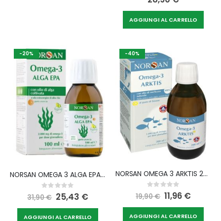
AGGIUNGI AL CARRELLO
-20%
-40%
NORSAN OMEGA 3 ARKTIS 200 ML
NORSAN OMEGA 3 ALGA EPA 100 ML
Rating:
Rating:
0%
0%
Special
11,96 €
Special
25,43 €
19,90 €
31,90 €
Price
Price
AGGIUNGI AL CARRELLO
AGGIUNGI AL CARRELLO