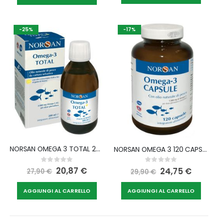
-25%
-17%
NORSAN OMEGA 3 TOTAL 200 ML GUSTO LIMONE
NORSAN OMEGA 3 120 CAPSULE
Rating:
Rating:
0%
0%
Special
20,87 €
Special
24,75 €
27,90 €
29,90 €
Price
Price
AGGIUNGI AL CARRELLO
AGGIUNGI AL CARRELLO