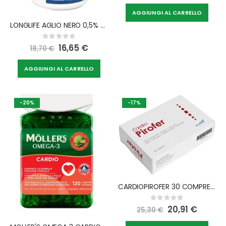
AGGIUNGI AL CARRELLO
LONGLIFE AGLIO NERO 0,5% SAC 60 CAPSULE VEGETALI SENZA GLUTINE
Rating:
0%
Special
16,65 €
18,70 €
Price
AGGIUNGI AL CARRELLO
-20%
-17%
CARDIOPIROFER 30 COMPRESSE DA 950 MG
Rating:
0%
Special
20,91 €
25,30 €
Price