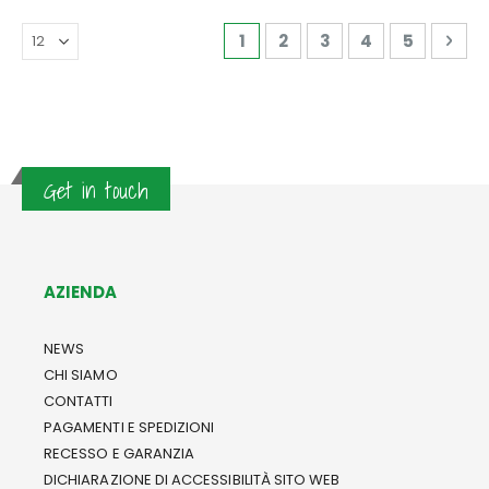
Pagina
Attualmente stai leggendo 
Pagina
Pagina
Pagina
Pagina
Pag
Avan
1
2
3
4
5
Get in touch
AZIENDA
NEWS
CHI SIAMO
CONTATTI
PAGAMENTI E SPEDIZIONI
RECESSO E GARANZIA
DICHIARAZIONE DI ACCESSIBILITÀ SITO WEB