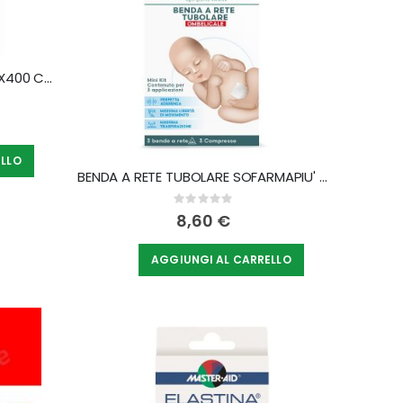
BENDA OVATTA AGUGLIATA 15X400 CM 1 PEZZO
ELLO
BENDA A RETE TUBOLARE SOFARMAPIU' OMBELICALE 3 METRI TESI
Rating:
0%
8,60 €
AGGIUNGI AL CARRELLO