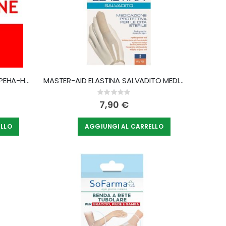
BENDA COESIVA DI FISSAGGIO PEHA-HAFT LATEX FREE CM 4X20M 1 PEZZO
MASTER-AID ELASTINA SALVADITO MEDICAZIONE PROTETTIVA DITA STERILE 2 PEZZI
Rating:
0%
7,90 €
ELLO
AGGIUNGI AL CARRELLO