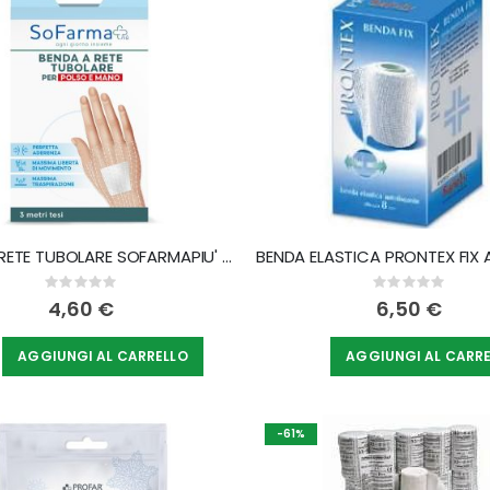
decrescente
BENDA A RETE TUBOLARE SOFARMAPIU' PER POLSO E MANO 3 METRI TESI
Rating:
Rating:
0%
0%
4,60 €
6,50 €
AGGIUNGI AL CARRELLO
AGGIUNGI AL CARR
-61%