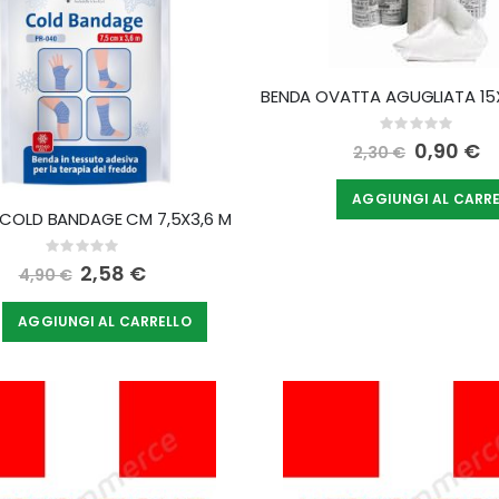
Rating:
0%
Special
0,90 €
2,30 €
Price
AGGIUNGI AL CARR
COLD BANDAGE CM 7,5X3,6 M
Rating:
0%
Special
2,58 €
4,90 €
Price
AGGIUNGI AL CARRELLO