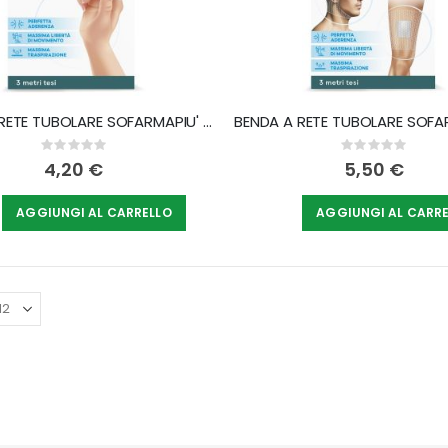
BENDA A RETE TUBOLARE SOFARMAPIU' PER DITA 3 METRI TESI
Rating:
Rating:
0%
0%
4,20 €
5,50 €
AGGIUNGI AL CARRELLO
AGGIUNGI AL CARR