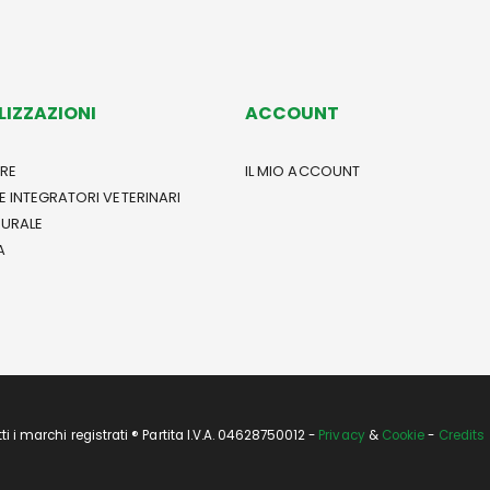
LIZZAZIONI
ACCOUNT
RE
IL MIO ACCOUNT
E INTEGRATORI VETERINARI
TURALE
A
i marchi registrati ® Partita I.V.A. 04628750012 -
Privacy
&
Cookie
-
Credits