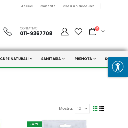
Accedi
Contatti
Crea un account
CONTATTACI
Prodotti
0
011-9367708
Cart
CURE NATURALI
SANITARIA
PRENOTA
SCELTI DA N
Mostra
Mostra
Griglia
Lista
come
-47%