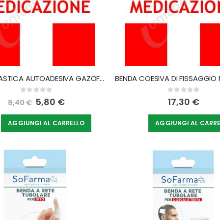
BENDA ELASTICA AUTOADESIVA GAZOFIX 12X400 CM
Rating:
Rating:
0%
0%
Special
5,80 €
17,30 €
8,40 €
Price
AGGIUNGI AL CARRELLO
AGGIUNGI AL CARR