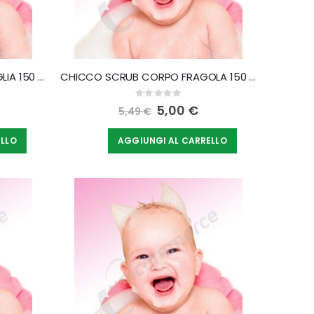
CHICCO CREMA CORPO VANIGLIA 150 ML
CHICCO SCRUB CORPO FRAGOLA 150 ML
Rating:
0%
Special
5,00 €
5,49 €
Price
ELLO
AGGIUNGI AL CARRELLO