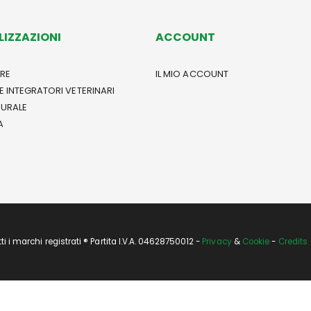
LIZZAZIONI
ACCOUNT
RE
IL MIO ACCOUNT
E INTEGRATORI VETERINARI
TURALE
A
i marchi registrati ® Partita I.V.A. 04628750012 -
Privacy
&
Cookie
-
Credits