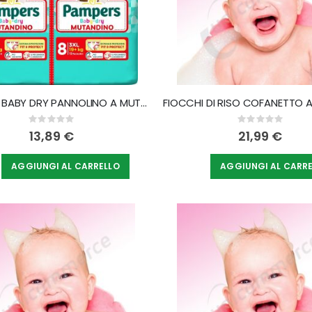
PAMPERS BABY DRY PANNOLINO A MUTANDINA DUODWCT 3XL 24 PEZZI
Rating:
Rating:
0%
0%
13,89 €
21,99 €
AGGIUNGI AL CARRELLO
AGGIUNGI AL CARR