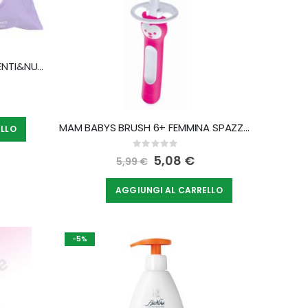
HIPP SALVIETTINE 2 IN 1 DETERGENTI&NUTRIENTI 48 PEZZI
MAM BABYS BRUSH 6+ FEMMINA SPAZZOLINO
ELLO
Rating:
0%
Special
5,08 €
5,99 €
Price
AGGIUNGI AL CARRELLO
-5%