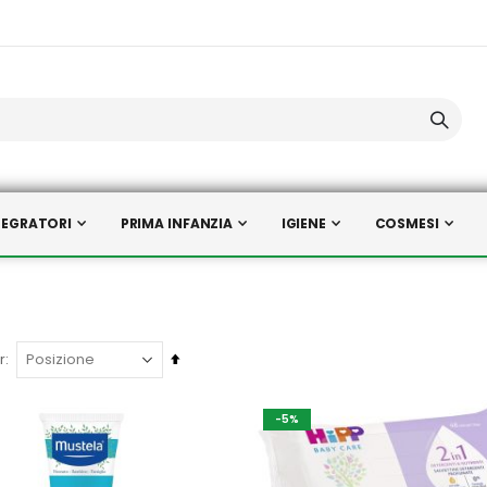
TEGRATORI
PRIMA INFANZIA
IGIENE
COSMESI
Imposta
r
la
direzione
-5%
decrescente