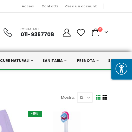
Accedi
Contatti
Crea un account
CONTATTACI
Prodotti
0
011-9367708
Cart
CURE NATURALI
SANITARIA
PRENOTA
SCELTI DA N
Mostra
Mostra
Griglia
Lista
come
-15%