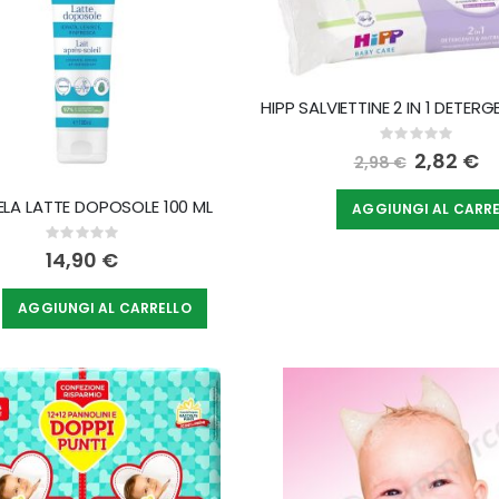
Rating:
0%
Special
2,82 €
2,98 €
Price
LA LATTE DOPOSOLE 100 ML
AGGIUNGI AL CARR
Rating:
0%
14,90 €
AGGIUNGI AL CARRELLO