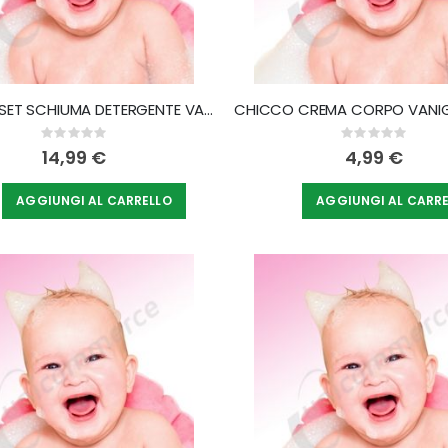
CHICCO SET SCHIUMA DETERGENTE VANIGLIA 200 ML + CUFFIA
Rating:
Rating:
0%
0%
14,99 €
4,99 €
AGGIUNGI AL CARRELLO
AGGIUNGI AL CARR