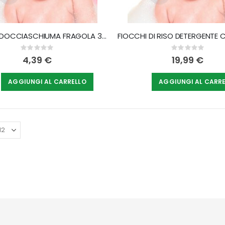
CHICCO DOCCIASCHIUMA FRAGOLA 300 ML
Rating:
Rating:
0%
0%
4,39 €
19,99 €
AGGIUNGI AL CARRELLO
AGGIUNGI AL CARR