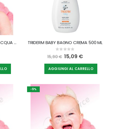
FIOCCHI DI RISO COFANETTO ACQUA PROFUMATA TALCO SENZA ALCOOL 50 ML + DOU DOU FIOCCO
TRIDERM BABY BAGNO CREMA 500 ML
Rating:
0%
Special
15,09 €
15,90 €
Price
ELLO
AGGIUNGI AL CARRELLO
-9%