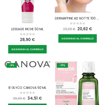
DERMAFFINE AD NOTTE 100 ML
Rating:
0%
Special
20,62 €
LESSAGE RICHE 50 ML
23,00 €
Price
Rating:
0%
AGGIUNGI AL CARRELLO
28,90 €
AGGIUNGI AL CARRELLO
-6%
-10%
8 GLYCO CANOVA 50 ML
Rating:
0%
Special
34,51 €
36,90 €
Price