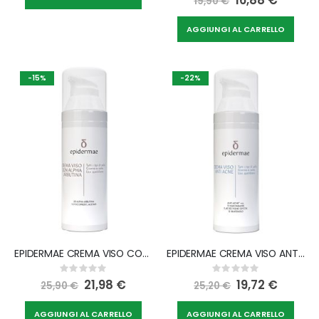
16,88 €
19,90 €
Price
AGGIUNGI AL CARRELLO
-15%
-22%
EPIDERMAE CREMA VISO CON A ARBUTINA 50 ML
EPIDERMAE CREMA VISO ANTI ACNE 50 ML
Rating:
Rating:
0%
0%
Special
21,98 €
Special
19,72 €
25,90 €
25,20 €
Price
Price
AGGIUNGI AL CARRELLO
AGGIUNGI AL CARRELLO