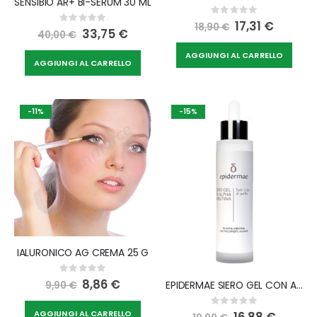
SENSIBIO AR+ BI-SERUM 30 ML
Rating:
Rating:
0%
Special
17,31 €
18,90 €
0%
Special
33,75 €
Price
40,00 €
Price
AGGIUNGI AL CARRELLO
AGGIUNGI AL CARRELLO
-11%
-15%
IALURONICO AG CREMA 25 G
Rating:
0%
Special
8,86 €
EPIDERMAE SIERO GEL CON A ARBUTINA 30 ML
9,90 €
Price
Rating:
0%
AGGIUNGI AL CARRELLO
Special