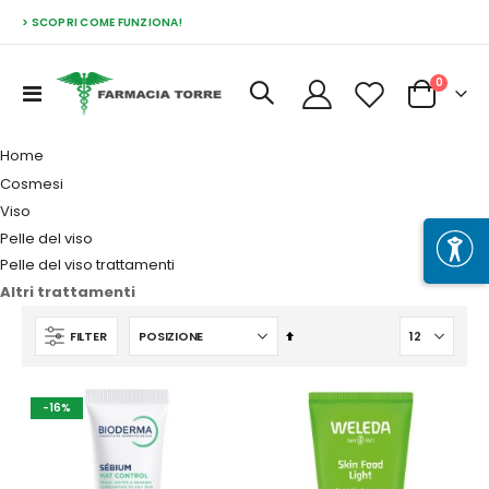
> SCOPRI COME FUNZIONA!
Prodott
0
Toggle
Cart
Nav
Home
Cosmesi
Viso
Pelle del viso
Pelle del viso trattamenti
Altri trattamenti
Imposta
FILTER
la
direzione
decrescente
-16%