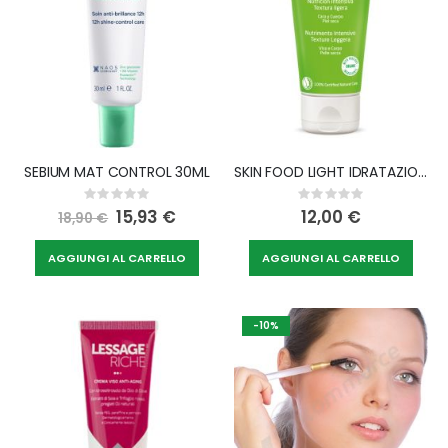
SEBIUM MAT CONTROL 30ML
SKIN FOOD LIGHT IDRATAZIONE INTENSIVA 75 ML
Rating:
Rating:
0%
0%
Special
15,93 €
12,00 €
18,90 €
Price
AGGIUNGI AL CARRELLO
AGGIUNGI AL CARRELLO
-10%