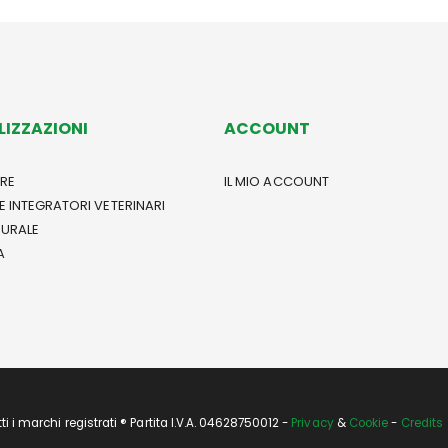
LIZZAZIONI
ACCOUNT
RE
IL MIO ACCOUNT
E INTEGRATORI VETERINARI
TURALE
A
i marchi registrati ® Partita I.V.A. 04628750012 -
Privacy
&
Cookie
-
Credits