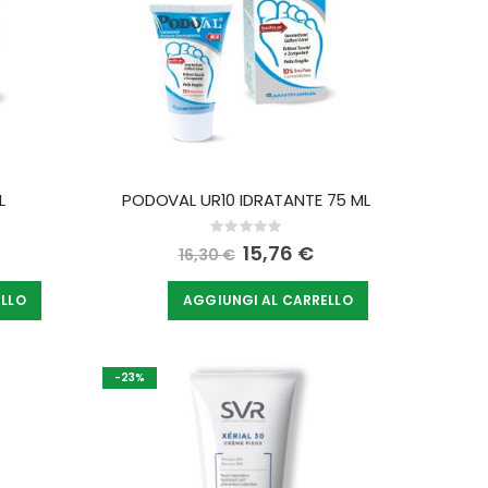
L
PODOVAL UR10 IDRATANTE 75 ML
Rating:
0%
Special
15,76 €
16,30 €
Price
ELLO
AGGIUNGI AL CARRELLO
-23%