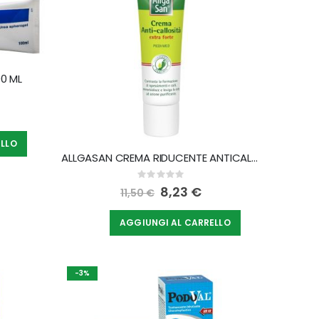
0 ML
ELLO
ALLGASAN CREMA RIDUCENTE ANTICALLOSITA' EXTRA 30 ML
Rating:
0%
Special
8,23 €
11,50 €
Price
AGGIUNGI AL CARRELLO
-3%