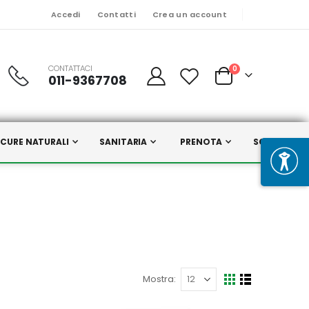
Accedi
Contatti
Crea un account
CONTATTACI
Prodotti
0
011-9367708
Cart
CURE NATURALI
SANITARIA
PRENOTA
SCELTI DA N
Mostra
Mostra
Griglia
Lista
come