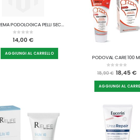
PEDYX CREMA PODOLOGICA PELLI SECCHE 100 ML
Rating:
0%
14,00 €
AGGIUNGI AL CARRELLO
PODOVAL CARE 100 M
Rating:
0%
Special
18,45 €
18,90 €
Price
AGGIUNGI AL CARR