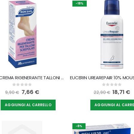
direzione
-18%
decrescente
NOKSAN CREMA RIGENERANTE TALLONI SCREPOLATI 50 ML
Rating:
Rating:
0%
0%
Special
7,66 €
Special
18,71 €
9,90 €
22,90 €
Price
Price
AGGIUNGI AL CARRELLO
AGGIUNGI AL CARR
-8%