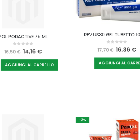
REV US30 GEL TUBETTO 10
POL PODACTIVE 75 ML
Rating:
Rating:
0%
Special
16,36 €
0%
17,70 €
Special
14,16 €
16,50 €
Price
Price
AGGIUNGI AL CARR
AGGIUNGI AL CARRELLO
-2%