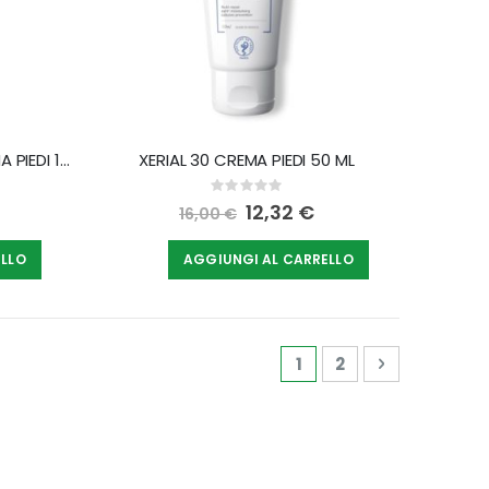
EUCERIN UREAREPAIR 10% CREMA PIEDI 100 ML
XERIAL 30 CREMA PIEDI 50 ML
Rating:
0%
Special
12,32 €
16,00 €
Price
ELLO
AGGIUNGI AL CARRELLO
Pagina
Attualmente stai leg
Pagina
Pagina
Avanti
1
2