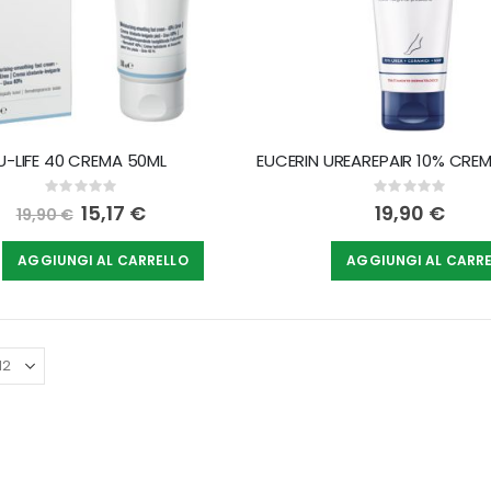
U-LIFE 40 CREMA 50ML
Rating:
Rating:
0%
0%
Special
15,17 €
19,90 €
19,90 €
Price
AGGIUNGI AL CARRELLO
AGGIUNGI AL CARR