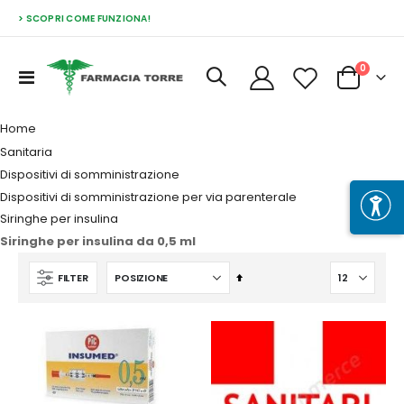
> SCOPRI COME FUNZIONA!
Prodott
0
Toggle
Cart
Nav
Home
Sanitaria
Dispositivi di somministrazione
Dispositivi di somministrazione per via parenterale
Siringhe per insulina
Siringhe per insulina da 0,5 ml
Imposta
FILTER
la
direzione
decrescente